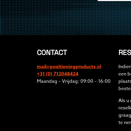
CONTACT
RES
mail@positioningproducts.nl
Indie
+31 (0) 712048424
een be
Maandag – Vrijdag: 09:00 – 16:00
plaat
beste
Als u
resel
graag
te ne