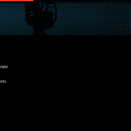
onze
en.