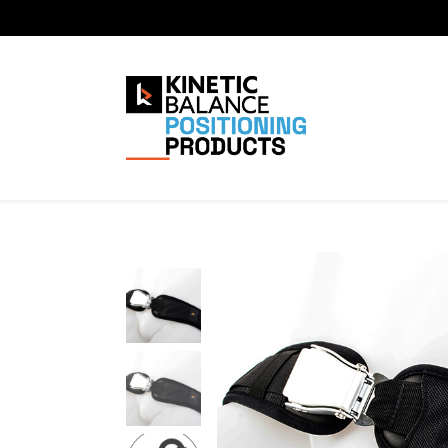
Home Page
Shop
Alle produ
2-Punts Heupgordel met Vliegt