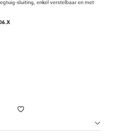
egtuig-sluiting, enkel verstelbaar en met
06.X
Toevoegen aan verlanglijst