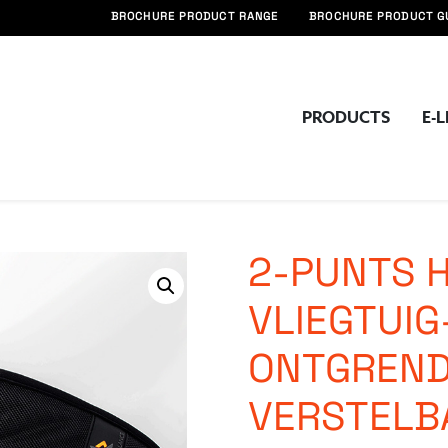
BROCHURE PRODUCT RANGE
BROCHURE PRODUCT G
PRODUCTS
E-
cten
Bekken
uig-Ontgrendeling, Enkel Verstelbaar
2-PUNTS 
VLIEGTUIG
ONTGREND
VERSTELB