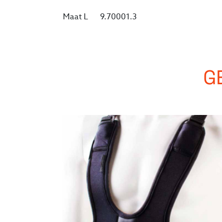
Maat L
9.70001.3
G