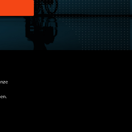
onze
en.