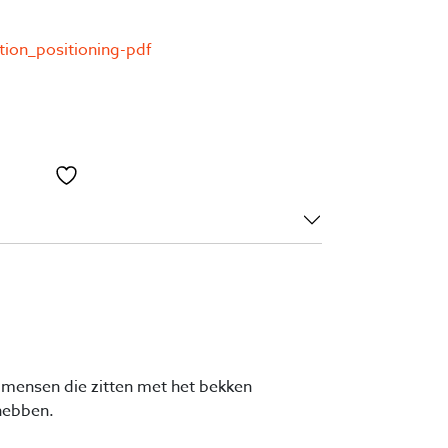
ion_positioning-pdf
Toevoegen aan verlanglijst
r mensen die zitten met het bekken
hebben.