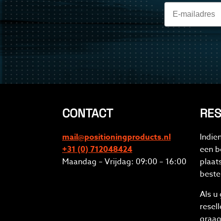
CONTACT
RES
mail@positioningproducts.nl
Indie
+31 (0) 712048424
een be
Maandag – Vrijdag: 09:00 – 16:00
plaat
beste
Als u
resel
graag